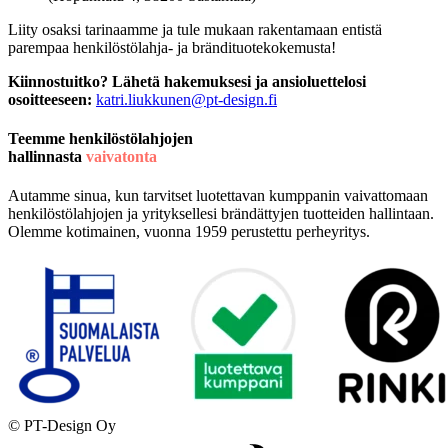
Liity osaksi tarinaamme ja tule mukaan rakentamaan entistä
parempaa henkilöstölahja- ja brändituotekokemusta!
Kiinnostuitko?
Lähetä hakemuksesi ja ansioluettelosi
osoitteeseen:
katri.liukkunen@pt-design.fi
Teemme henkilöstölahjojen
hallinnasta
vaivatonta
Autamme sinua, kun tarvitset luotettavan kumppanin vaivattomaan
henkilöstölahjojen ja yrityksellesi brändättyjen tuotteiden hallintaan.
Olemme kotimainen, vuonna 1959 perustettu perheyritys.
© PT-Design Oy
Digi- ja mainostoimisto Höyry Rovaniemi ja Oulu