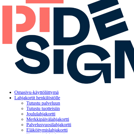
Omasivu-käyttöliittymä
Lahjakortit henkilöstölle
Tutustu palveluun
Tutustu tuotteisiin
Joululahjakortti
Merkkipäivälahjakortti
Palvelusvuosilahjakortti
Eläköitymislahjakortti