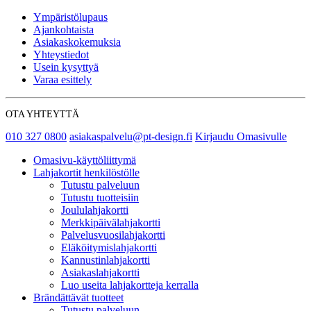
Ympäristölupaus
Ajankohtaista
Asiakaskokemuksia
Yhteystiedot
Usein kysyttyä
Varaa esittely
OTA YHTEYTTÄ
010 327 0800
asiakaspalvelu@pt-design.fi
Kirjaudu Omasivulle
Omasivu-käyttöliittymä
Lahjakortit henkilöstölle
Tutustu palveluun
Tutustu tuotteisiin
Joululahjakortti
Merkkipäivälahjakortti
Palvelusvuosilahjakortti
Eläköitymislahjakortti
Kannustinlahjakortti
Asiakaslahjakortti
Luo useita lahjakortteja kerralla
Brändättävät tuotteet
Tutustu palveluun