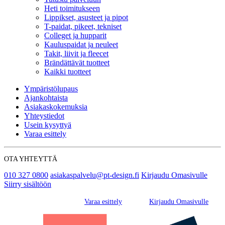
Heti toimitukseen
Lippikset, asusteet ja pipot
T-paidat, pikeet, tekniset
Colleget ja hupparit
Kauluspaidat ja neuleet
Takit, liivit ja fleecet
Brändättävät tuotteet
Kaikki tuotteet
Ympäristölupaus
Ajankohtaista
Asiakaskokemuksia
Yhteystiedot
Usein kysyttyä
Varaa esittely
OTA YHTEYTTÄ
010 327 0800
asiakaspalvelu@pt-design.fi
Kirjaudu Omasivulle
Siirry sisältöön
Varaa esittely
Kirjaudu Omasivulle