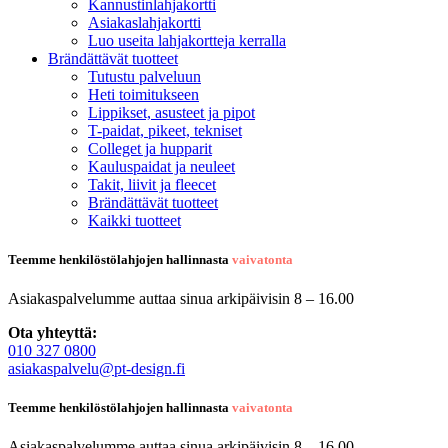
Kannustinlahjakortti
Asiakaslahjakortti
Luo useita lahjakortteja kerralla
Brändättävät tuotteet
Tutustu palveluun
Heti toimitukseen
Lippikset, asusteet ja pipot
T-paidat, pikeet, tekniset
Colleget ja hupparit
Kauluspaidat ja neuleet
Takit, liivit ja fleecet
Brändättävät tuotteet
Kaikki tuotteet
Teemme henkilöstölahjojen hallinnasta
vaivatonta
Asiakaspalvelumme auttaa sinua arkipäivisin 8 – 16.00
Ota yhteyttä:
010 327 0800
asiakaspalvelu@pt-design.fi
Teemme henkilöstölahjojen hallinnasta
vaivatonta
Asiakaspalvelumme auttaa sinua arkipäivisin 8 – 16.00