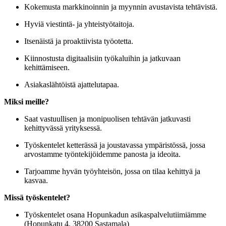
Kokemusta markkinoinnin ja myynnin avustavista tehtävistä.
Hyviä viestintä- ja yhteistyötaitoja.
Itsenäistä ja proaktiivista työotetta.
Kiinnostusta digitaalisiin työkaluihin ja jatkuvaan
kehittämiseen.
Asiakaslähtöistä ajattelutapaa.
Miksi meille?
Saat vastuullisen ja monipuolisen tehtävän jatkuvasti
kehittyvässä yrityksessä.
Työskentelet ketterässä ja joustavassa ympäristössä, jossa
arvostamme työntekijöidemme panosta ja ideoita.
Tarjoamme hyvän työyhteisön, jossa on tilaa kehittyä ja
kasvaa.
Missä työskentelet?
Työskentelet osana Hopunkadun asikaspalvelutiimiämme
(Hopunkatu 4, 38200 Sastamala)