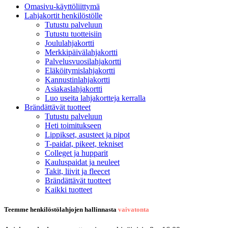
Omasivu-käyttöliittymä
Lahjakortit henkilöstölle
Tutustu palveluun
Tutustu tuotteisiin
Joululahjakortti
Merkkipäivälahjakortti
Palvelusvuosilahjakortti
Eläköitymislahjakortti
Kannustinlahjakortti
Asiakaslahjakortti
Luo useita lahjakortteja kerralla
Brändättävät tuotteet
Tutustu palveluun
Heti toimitukseen
Lippikset, asusteet ja pipot
T-paidat, pikeet, tekniset
Colleget ja hupparit
Kauluspaidat ja neuleet
Takit, liivit ja fleecet
Brändättävät tuotteet
Kaikki tuotteet
Teemme henkilöstölahjojen hallinnasta
vaivatonta