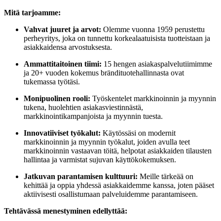
Mitä tarjoamme:
Vahvat juuret ja arvot:
Olemme vuonna 1959 perustettu
perheyritys, joka on tunnettu korkealaatuisista tuotteistaan ja
asiakkaidensa arvostuksesta.
Ammattitaitoinen tiimi:
15 hengen asiakaspalvelutiimimme
ja 20+ vuoden kokemus brändituotehallinnasta ovat
tukemassa työtäsi.
Monipuolinen rooli:
Työskentelet markkinoinnin ja myynnin
tukena, huolehtien asiakasviestinnästä,
markkinointikampanjoista ja myynnin tuesta.
Innovatiiviset työkalut:
Käytössäsi on modernit
markkinoinnin ja myynnin työkalut, joiden avulla teet
markkinoinnin vastaavan töitä, helpotat asiakkaiden tilausten
hallintaa ja varmistat sujuvan käyttökokemuksen.
Jatkuvan parantamisen kulttuuri:
Meille tärkeää on
kehittää ja oppia yhdessä asiakkaidemme kanssa, joten pääset
aktiivisesti osallistumaan palveluidemme parantamiseen.
Tehtävässä menestyminen edellyttää: