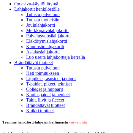
Omasivu-käyttöliittymä
Lahjakortit henkilöstölle
Tutustu palveluun
Tutustu tuotteisiin
Joululahjakortti
Merkkipäivälahjakortti
Palvelusvuosilahjakortti
Eläköitymislahjakortti
Kannustinlahjakortti
Asiakaslahjakortti
Luo useita lahjakortteja kerralla
Brändättävät tuotteet
Tutustu palveluun
Heti toimitukseen
Lippikset, asusteet ja pipot
T-paidat, pikeet, tekniset
Colleget ja hupparit
Kauluspaidat ja neuleet
Takit, liivit ja fleecet
Brändättävät tuotteet
Kaikki tuotteet
Teemme henkilöstölahjojen hallinnasta
vaivatonta