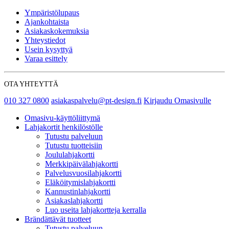
Ympäristölupaus
Ajankohtaista
Asiakaskokemuksia
Yhteystiedot
Usein kysyttyä
Varaa esittely
OTA YHTEYTTÄ
010 327 0800
asiakaspalvelu@pt-design.fi
Kirjaudu Omasivulle
Omasivu-käyttöliittymä
Lahjakortit henkilöstölle
Tutustu palveluun
Tutustu tuotteisiin
Joululahjakortti
Merkkipäivälahjakortti
Palvelusvuosilahjakortti
Eläköitymislahjakortti
Kannustinlahjakortti
Asiakaslahjakortti
Luo useita lahjakortteja kerralla
Brändättävät tuotteet
Tutustu palveluun