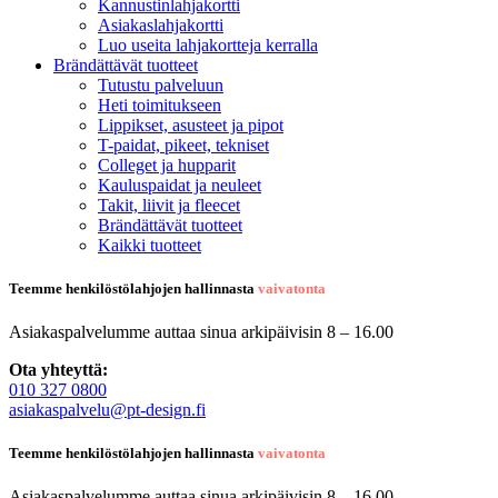
Kannustinlahjakortti
Asiakaslahjakortti
Luo useita lahjakortteja kerralla
Brändättävät tuotteet
Tutustu palveluun
Heti toimitukseen
Lippikset, asusteet ja pipot
T-paidat, pikeet, tekniset
Colleget ja hupparit
Kauluspaidat ja neuleet
Takit, liivit ja fleecet
Brändättävät tuotteet
Kaikki tuotteet
Teemme henkilöstölahjojen hallinnasta
vaivatonta
Asiakaspalvelumme auttaa sinua arkipäivisin 8 – 16.00
Ota yhteyttä:
010 327 0800
asiakaspalvelu@pt-design.fi
Teemme henkilöstölahjojen hallinnasta
vaivatonta
Asiakaspalvelumme auttaa sinua arkipäivisin 8 – 16.00