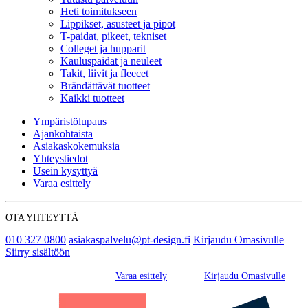
Heti toimitukseen
Lippikset, asusteet ja pipot
T-paidat, pikeet, tekniset
Colleget ja hupparit
Kauluspaidat ja neuleet
Takit, liivit ja fleecet
Brändättävät tuotteet
Kaikki tuotteet
Ympäristölupaus
Ajankohtaista
Asiakaskokemuksia
Yhteystiedot
Usein kysyttyä
Varaa esittely
OTA YHTEYTTÄ
010 327 0800
asiakaspalvelu@pt-design.fi
Kirjaudu Omasivulle
Siirry sisältöön
Varaa esittely
Kirjaudu Omasivulle