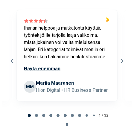
Ihanan helppoa ja mutkatonta käyttää,
P
työntekijöille tarjolla laaja valikoima,
v
mistä jokainen voi valita mieluisensa
a
lahjan. Eri kategoriat toimivat moniin eri
t
hetkiin, kun haluamme henkilöstöämme ...
m
l
Näytä enemmän
 &
Mariia Maaranen
MM
Hion Digital • HR Business Partner
Page
1
1 / 32
of
32