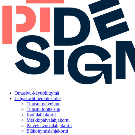
Omasivu-käyttöliittymä
Lahjakortit henkilöstölle
Tutustu palveluun
Tutustu tuotteisiin
Joululahjakortti
Merkkipäivälahjakortti
Palvelusvuosilahjakortti
Eläköitymislahjakortti