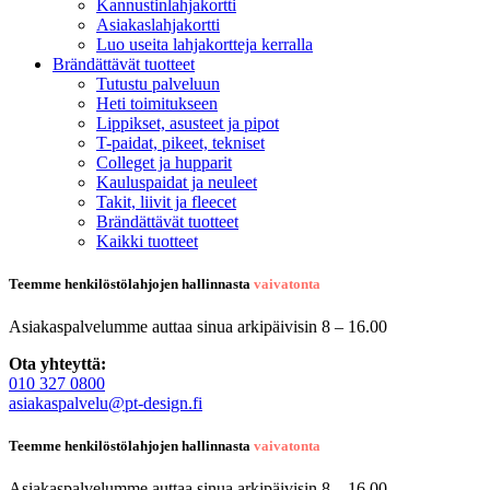
Kannustinlahjakortti
Asiakaslahjakortti
Luo useita lahjakortteja kerralla
Brändättävät tuotteet
Tutustu palveluun
Heti toimitukseen
Lippikset, asusteet ja pipot
T-paidat, pikeet, tekniset
Colleget ja hupparit
Kauluspaidat ja neuleet
Takit, liivit ja fleecet
Brändättävät tuotteet
Kaikki tuotteet
Teemme henkilöstölahjojen hallinnasta
vaivatonta
Asiakaspalvelumme auttaa sinua arkipäivisin 8 – 16.00
Ota yhteyttä:
010 327 0800
asiakaspalvelu@pt-design.fi
Teemme henkilöstölahjojen hallinnasta
vaivatonta
Asiakaspalvelumme auttaa sinua arkipäivisin 8 – 16.00