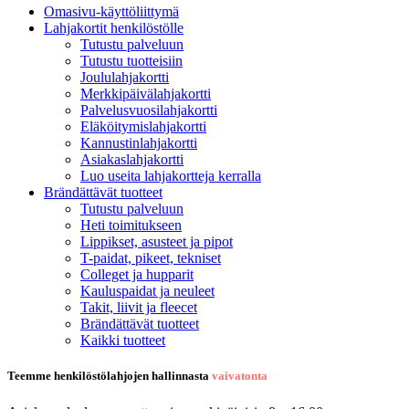
Omasivu-käyttöliittymä
Lahjakortit henkilöstölle
Tutustu palveluun
Tutustu tuotteisiin
Joululahjakortti
Merkkipäivälahjakortti
Palvelusvuosilahjakortti
Eläköitymislahjakortti
Kannustinlahjakortti
Asiakaslahjakortti
Luo useita lahjakortteja kerralla
Brändättävät tuotteet
Tutustu palveluun
Heti toimitukseen
Lippikset, asusteet ja pipot
T-paidat, pikeet, tekniset
Colleget ja hupparit
Kauluspaidat ja neuleet
Takit, liivit ja fleecet
Brändättävät tuotteet
Kaikki tuotteet
Teemme henkilöstölahjojen hallinnasta
vaivatonta