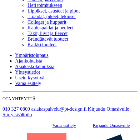
Heti toimitukseen
Lippikset, asusteet ja pipot
T-paidat, pikeet, tekniset
Colleget ja hupparit
Kauluspaidat ja neuleet
Takit, liivit ja fleecet
Brändättävät tuotteet
Kaikki tuotteet
Ympäristölupaus
Ajankohtaista
Asiakaskokemuksia
Yhteystiedot
Usein kysyttyä
Varaa esittely
OTA YHTEYTTÄ
010 327 0800
asiakaspalvelu@pt-design.fi
Kirjaudu Omasivulle
Siirry sisältöön
Varaa esittely
Kirjaudu Omasivulle