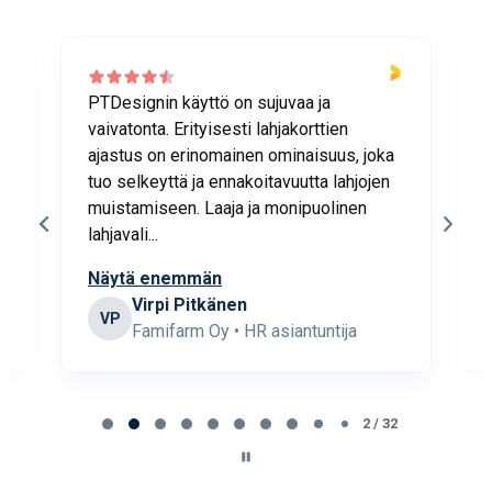
PTDesignin käyttö on sujuvaa ja
H
vaivatonta. Erityisesti lahjakorttien
m
ajastus on erinomainen ominaisuus, joka
a
tuo selkeyttä ja ennakoitavuutta lahjojen
o
.
muistamiseen. Laaja ja monipuolinen
u
lahjavali...
k
Näytä enemmän
Virpi Pitkänen
VP
Famifarm Oy • HR asiantuntija
Page
2
2 / 32
of
32