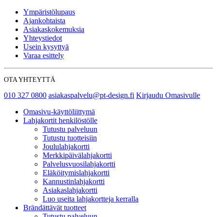
Ympäristölupaus
Ajankohtaista
Asiakaskokemuksia
Yhteystiedot
Usein kysyttyä
Varaa esittely
OTA YHTEYTTÄ
010 327 0800
asiakaspalvelu@pt-design.fi
Kirjaudu Omasivulle
Omasivu-käyttöliittymä
Lahjakortit henkilöstölle
Tutustu palveluun
Tutustu tuotteisiin
Joululahjakortti
Merkkipäivälahjakortti
Palvelusvuosilahjakortti
Eläköitymislahjakortti
Kannustinlahjakortti
Asiakaslahjakortti
Luo useita lahjakortteja kerralla
Brändättävät tuotteet
Tutustu palveluun