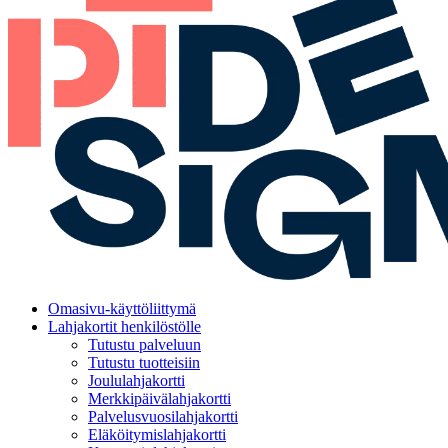
Omasivu-käyttöliittymä
Lahjakortit henkilöstölle
Tutustu palveluun
Tutustu tuotteisiin
Joululahjakortti
Merkkipäivälahjakortti
Palvelusvuosilahjakortti
Eläköitymislahjakortti