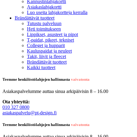
Kannustinlahjakortti
Asiakaslahjakortti
Luo useita lahjakortteja kerralla
Brändättävät tuotteet
Tutustu palveluun
Heti toimitukseen
Lippikset, asusteet ja pipot
T-paidat, pikeet, tekniset
Colleget ja hupparit
Kauluspaidat ja neuleet
Takit, liivit ja fleecet
Brändättävät tuotteet
Kaikki tuotteet
Teemme henkilöstölahjojen hallinnasta
vaivatonta
Asiakaspalvelumme auttaa sinua arkipäivisin 8 – 16.00
Ota yhteyttä:
010 327 0800
asiakaspalvelu@pt-design.fi
Teemme henkilöstölahjojen hallinnasta
vaivatonta
Asiakaspalvelumme auttaa sinua arkipäivisin 8 – 16.00