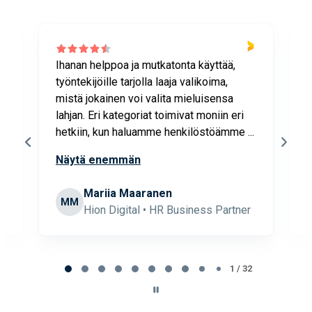
Ihanan helppoa ja mutkatonta käyttää,
P
työntekijöille tarjolla laaja valikoima,
v
mistä jokainen voi valita mieluisensa
a
lahjan. Eri kategoriat toimivat moniin eri
t
hetkiin, kun haluamme henkilöstöämme ...
m
l
Näytä enemmän
 &
Mariia Maaranen
MM
Hion Digital • HR Business Partner
Page
1
1 / 32
of
32