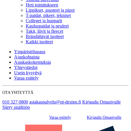
Heti toimitukseen
Lippikset, asusteet ja pipot
T-paidat, pikeet, tekniset
Colleget ja hupparit
Kauluspaidat ja neuleet
Takit, liivit ja fleecet
Brändättävät tuotteet
Kaikki tuotteet
Ympäristölupaus
Ajankohtaista
Asiakaskokemuksia
Yhteystiedot
Usein kysyttyä
Varaa esittely
OTA YHTEYTTÄ
010 327 0800
asiakaspalvelu@pt-design.fi
Kirjaudu Omasivulle
Siirry sisältöön
Varaa esittely
Kirjaudu Omasivulle