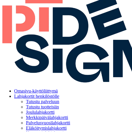
Omasivu-käyttöliittymä
Lahjakortit henkilöstölle
Tutustu palveluun
Tutustu tuotteisiin
Joululahjakortti
Merkkipäivälahjakortti
Palvelusvuosilahjakortti
Eläköitymislahjakortti