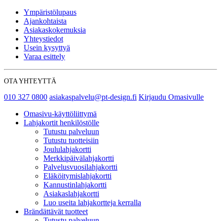
Ympäristölupaus
Ajankohtaista
Asiakaskokemuksia
Yhteystiedot
Usein kysyttyä
Varaa esittely
OTA YHTEYTTÄ
010 327 0800
asiakaspalvelu@pt-design.fi
Kirjaudu Omasivulle
Omasivu-käyttöliittymä
Lahjakortit henkilöstölle
Tutustu palveluun
Tutustu tuotteisiin
Joululahjakortti
Merkkipäivälahjakortti
Palvelusvuosilahjakortti
Eläköitymislahjakortti
Kannustinlahjakortti
Asiakaslahjakortti
Luo useita lahjakortteja kerralla
Brändättävät tuotteet
Tutustu palveluun