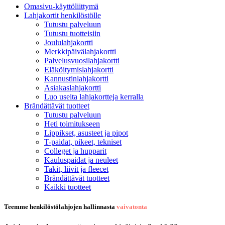
Omasivu-käyttöliittymä
Lahjakortit henkilöstölle
Tutustu palveluun
Tutustu tuotteisiin
Joululahjakortti
Merkkipäivälahjakortti
Palvelusvuosilahjakortti
Eläköitymislahjakortti
Kannustinlahjakortti
Asiakaslahjakortti
Luo useita lahjakortteja kerralla
Brändättävät tuotteet
Tutustu palveluun
Heti toimitukseen
Lippikset, asusteet ja pipot
T-paidat, pikeet, tekniset
Colleget ja hupparit
Kauluspaidat ja neuleet
Takit, liivit ja fleecet
Brändättävät tuotteet
Kaikki tuotteet
Teemme henkilöstölahjojen hallinnasta
vaivatonta