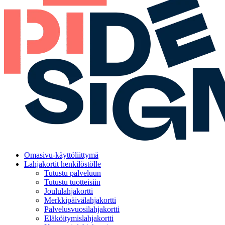
Omasivu-käyttöliittymä
Lahjakortit henkilöstölle
Tutustu palveluun
Tutustu tuotteisiin
Joululahjakortti
Merkkipäivälahjakortti
Palvelusvuosilahjakortti
Eläköitymislahjakortti