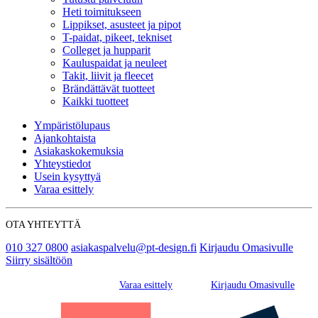
Heti toimitukseen
Lippikset, asusteet ja pipot
T-paidat, pikeet, tekniset
Colleget ja hupparit
Kauluspaidat ja neuleet
Takit, liivit ja fleecet
Brändättävät tuotteet
Kaikki tuotteet
Ympäristölupaus
Ajankohtaista
Asiakaskokemuksia
Yhteystiedot
Usein kysyttyä
Varaa esittely
OTA YHTEYTTÄ
010 327 0800
asiakaspalvelu@pt-design.fi
Kirjaudu Omasivulle
Siirry sisältöön
Varaa esittely
Kirjaudu Omasivulle