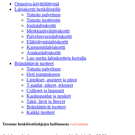
Omasivu-käyttöliittymä
Lahjakortit henkilöstölle
Tutustu palveluun
Tutustu tuotteisiin
Joululahjakortti
Merkkipäivälahjakortti
Palvelusvuosilahjakortti
Eläköitymislahjakortti
Kannustinlahjakortti
Asiakaslahjakortti
Luo useita lahjakortteja kerralla
Brändättävät tuotteet
Tutustu palveluun
Heti toimitukseen
Lippikset, asusteet ja pipot
T-paidat, pikeet, tekniset
Colleget ja hupparit
Kauluspaidat ja neuleet
Takit, liivit ja fleecet
Brändättävät tuotteet
Kaikki tuotteet
Teemme henkilöstölahjojen hallinnasta
vaivatonta