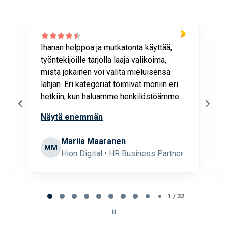
Ihanan helppoa ja mutkatonta käyttää,
P
työntekijöille tarjolla laaja valikoima,
v
mistä jokainen voi valita mieluisensa
a
lahjan. Eri kategoriat toimivat moniin eri
t
hetkiin, kun haluamme henkilöstöämme ...
m
l
Näytä enemmän
 &
Mariia Maaranen
MM
Hion Digital • HR Business Partner
Page
1
1 / 32
of
32