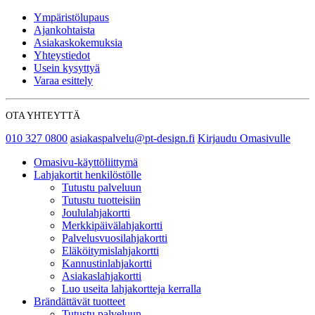
Ympäristölupaus
Ajankohtaista
Asiakaskokemuksia
Yhteystiedot
Usein kysyttyä
Varaa esittely
OTA YHTEYTTÄ
010 327 0800
asiakaspalvelu@pt-design.fi
Kirjaudu Omasivulle
Omasivu-käyttöliittymä
Lahjakortit henkilöstölle
Tutustu palveluun
Tutustu tuotteisiin
Joululahjakortti
Merkkipäivälahjakortti
Palvelusvuosilahjakortti
Eläköitymislahjakortti
Kannustinlahjakortti
Asiakaslahjakortti
Luo useita lahjakortteja kerralla
Brändättävät tuotteet
Tutustu palveluun