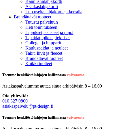
Kannustinlahjakortti
Asiakaslahjakortti
Luo useita lahjakortteja kerralla
Brändättävät tuotteet
Tutustu palveluun
Heti toimitukseen
Lippikset, asusteet ja pipot
T-paidat, pikeet, tekniset
Colleget ja hupparit
Kauluspaidat ja neuleet
Takit, liivit ja fleecet
Brändättävät tuotteet
Kaikki tuotteet
Teemme henkilöstölahjojen hallinnasta
vaivatonta
Asiakaspalvelumme auttaa sinua arkipäivisin 8 – 16.00
Ota yhteyttä:
010 327 0800
asiakaspalvelu@pt-design.fi
Teemme henkilöstölahjojen hallinnasta
vaivatonta
Asiakaspalvelumme auttaa sinua arkipäivisin 8 – 16.00