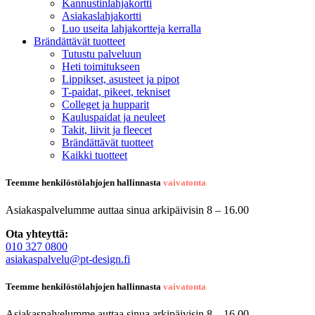
Kannustinlahjakortti
Asiakaslahjakortti
Luo useita lahjakortteja kerralla
Brändättävät tuotteet
Tutustu palveluun
Heti toimitukseen
Lippikset, asusteet ja pipot
T-paidat, pikeet, tekniset
Colleget ja hupparit
Kauluspaidat ja neuleet
Takit, liivit ja fleecet
Brändättävät tuotteet
Kaikki tuotteet
Teemme henkilöstölahjojen hallinnasta
vaivatonta
Asiakaspalvelumme auttaa sinua arkipäivisin 8 – 16.00
Ota yhteyttä:
010 327 0800
asiakaspalvelu@pt-design.fi
Teemme henkilöstölahjojen hallinnasta
vaivatonta
Asiakaspalvelumme auttaa sinua arkipäivisin 8 – 16.00