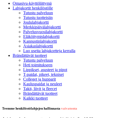
Omasivu-käyttöliittymä
Lahjakortit henkilöstölle
Tutustu palveluun
Tutustu tuotteisiin
Joululahjakortti
Merkkipäivälahjakortti
Palvelusvuosilahjakortti
Eläköitymislahjakortti
Kannustinlahjakortti
Asiakaslahjakortti
Luo useita lahjakortteja kerralla
Brändättävät tuotteet
Tutustu palveluun
Heti toimitukseen
Lippikset, asusteet ja pipot
T-paidat, pikeet, tekniset
Colleget ja hupparit
Kauluspaidat ja neuleet
Takit, liivit ja fleecet
Brändättävät tuotteet
Kaikki tuotteet
Teemme henkilöstölahjojen hallinnasta
vaivatonta