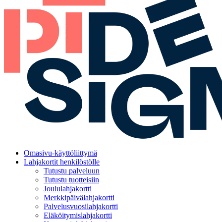
Omasivu-käyttöliittymä
Lahjakortit henkilöstölle
Tutustu palveluun
Tutustu tuotteisiin
Joululahjakortti
Merkkipäivälahjakortti
Palvelusvuosilahjakortti
Eläköitymislahjakortti