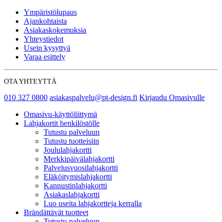
Ympäristölupaus
Ajankohtaista
Asiakaskokemuksia
Yhteystiedot
Usein kysyttyä
Varaa esittely
OTA YHTEYTTÄ
010 327 0800
asiakaspalvelu@pt-design.fi
Kirjaudu Omasivulle
Omasivu-käyttöliittymä
Lahjakortit henkilöstölle
Tutustu palveluun
Tutustu tuotteisiin
Joululahjakortti
Merkkipäivälahjakortti
Palvelusvuosilahjakortti
Eläköitymislahjakortti
Kannustinlahjakortti
Asiakaslahjakortti
Luo useita lahjakortteja kerralla
Brändättävät tuotteet
Tutustu palveluun