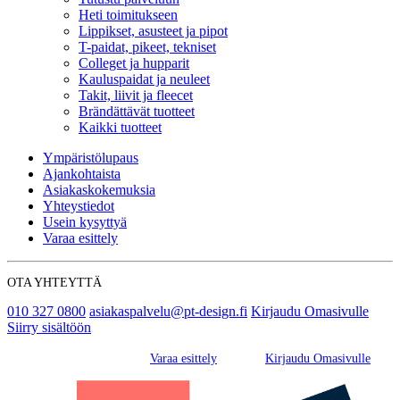
Heti toimitukseen
Lippikset, asusteet ja pipot
T-paidat, pikeet, tekniset
Colleget ja hupparit
Kauluspaidat ja neuleet
Takit, liivit ja fleecet
Brändättävät tuotteet
Kaikki tuotteet
Ympäristölupaus
Ajankohtaista
Asiakaskokemuksia
Yhteystiedot
Usein kysyttyä
Varaa esittely
OTA YHTEYTTÄ
010 327 0800
asiakaspalvelu@pt-design.fi
Kirjaudu Omasivulle
Siirry sisältöön
Varaa esittely
Kirjaudu Omasivulle