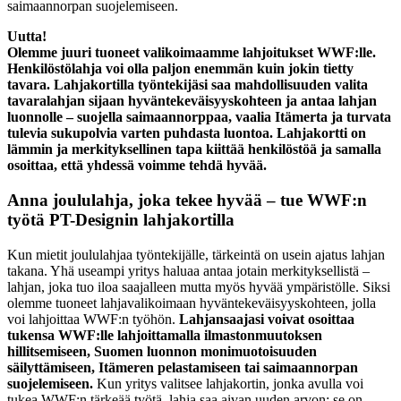
saimaannorpan suojelemiseen.
Uutta!
Olemme juuri tuoneet valikoimaamme lahjoitukset WWF:lle.
Henkilöstölahja voi olla paljon enemmän kuin jokin tietty
tavara. Lahjakortilla työntekijäsi saa mahdollisuuden valita
tavaralahjan sijaan hyväntekeväisyyskohteen ja antaa lahjan
luonnolle – suojella saimaannorppaa, vaalia Itämerta ja turvata
tulevia sukupolvia varten puhdasta luontoa. Lahjakortti on
lämmin ja merkityksellinen tapa kiittää henkilöstöä ja samalla
osoittaa, että yhdessä voimme tehdä hyvää.
Anna joululahja, joka tekee hyvää – tue WWF:n
työtä PT-Designin lahjakortilla
Kun mietit joululahjaa työntekijälle, tärkeintä on usein ajatus lahjan
takana. Yhä useampi yritys haluaa antaa jotain merkityksellistä –
lahjan, joka tuo iloa saajalleen mutta myös hyvää ympäristölle. Siksi
olemme tuoneet lahjavalikoimaan hyväntekeväisyyskohteen, jolla
voi lahjoittaa WWF:n työhön.
Lahjansaajasi voivat osoittaa
tukensa WWF:lle lahjoittamalla ilmastonmuutoksen
hillitsemiseen, Suomen luonnon monimuotoisuuden
säilyttämiseen, Itämeren pelastamiseen tai saimaannorpan
suojelemiseen.
Kun yritys valitsee lahjakortin, jonka avulla voi
tukea WWF:n tärkeää työtä, lahja saa aivan uuden arvon: se on