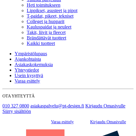
Heti toimitukseen
Lippikset, asusteet ja pipot
T-paidat, pikeet, tekniset
Colleget ja hupparit
Kauluspaidat ja neuleet
Takit, liivit ja fleecet
Brändättävät tuotteet
Kaikki tuotteet
Ympäristölupaus
Ajankohtaista
Asiakaskokemuksia
Yhteystiedot
Usein kysyttyä
Varaa esittely
OTA YHTEYTTÄ
010 327 0800
asiakaspalvelu@pt-design.fi
Kirjaudu Omasivulle
Siirry sisältöön
Varaa esittely
Kirjaudu Omasivulle