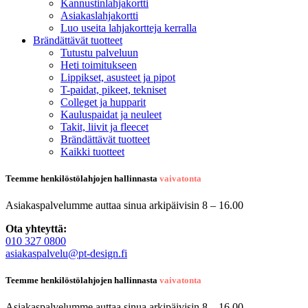
Kannustinlahjakortti
Asiakaslahjakortti
Luo useita lahjakortteja kerralla
Brändättävät tuotteet
Tutustu palveluun
Heti toimitukseen
Lippikset, asusteet ja pipot
T-paidat, pikeet, tekniset
Colleget ja hupparit
Kauluspaidat ja neuleet
Takit, liivit ja fleecet
Brändättävät tuotteet
Kaikki tuotteet
Teemme henkilöstölahjojen hallinnasta
vaivatonta
Asiakaspalvelumme auttaa sinua arkipäivisin 8 – 16.00
Ota yhteyttä:
010 327 0800
asiakaspalvelu@pt-design.fi
Teemme henkilöstölahjojen hallinnasta
vaivatonta
Asiakaspalvelumme auttaa sinua arkipäivisin 8 – 16.00