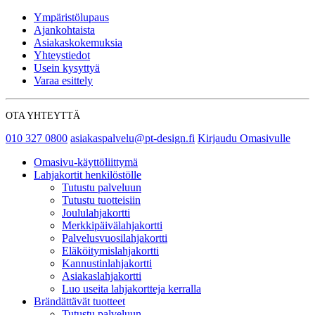
Ympäristölupaus
Ajankohtaista
Asiakaskokemuksia
Yhteystiedot
Usein kysyttyä
Varaa esittely
OTA YHTEYTTÄ
010 327 0800
asiakaspalvelu@pt-design.fi
Kirjaudu Omasivulle
Omasivu-käyttöliittymä
Lahjakortit henkilöstölle
Tutustu palveluun
Tutustu tuotteisiin
Joululahjakortti
Merkkipäivälahjakortti
Palvelusvuosilahjakortti
Eläköitymislahjakortti
Kannustinlahjakortti
Asiakaslahjakortti
Luo useita lahjakortteja kerralla
Brändättävät tuotteet
Tutustu palveluun