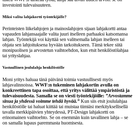
investointi tulevaisuuteen.
Miksi valita lahjakortti työntekijälle?
Perinteisten liikelahjojen ja mainoslahjojen sijaan lahjakortti antaa
vapauden lahjansaajalle valita juuri itselleen parhaaksi katsomansa
lahjan. Työntekijä voi käyttää sen valitsemalla lahjan itselleen tai
ohjata sen lahjoituksena hyvään tarkoitukseen. Tämä tekee siitä
monipuolisen ja arvostetun vaihtoehdon, kun etsit henkilöstölahjaa
tai yrityslahjaa.
Vastuullinen joululahja henkilöstölle
Moni yritys haluaa tänä päivänä toimia vastuullisesti myös
lahjavalinnoissa.
WWF:n tukeminen lahjakortin avulla on
konkreettinen tapa osoittaa, että yritys välittää ympäristöstä ja
tulevaisuudesta. Samalla se on viesti työntekijöille:
”Arvostamme
sinua ja yhdessä voimme tehdä hyvää.”
Kun siis etsit joululahjaa
henkilöstölle tai haluat kiittää tai muistaa tiimiäsi merkityksellisellä
tavalla merkkipäivien yhteydessä, PT-Design lahjakortti on
erinomainen vaihtoehto. Se on enemmän kuin tavallinen lahja – se
on samalla lupaus paremmasta huomisesta.