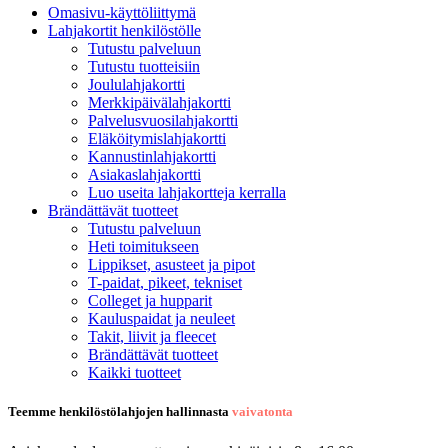
Omasivu-käyttöliittymä
Lahjakortit henkilöstölle
Tutustu palveluun
Tutustu tuotteisiin
Joululahjakortti
Merkkipäivälahjakortti
Palvelusvuosilahjakortti
Eläköitymislahjakortti
Kannustinlahjakortti
Asiakaslahjakortti
Luo useita lahjakortteja kerralla
Brändättävät tuotteet
Tutustu palveluun
Heti toimitukseen
Lippikset, asusteet ja pipot
T-paidat, pikeet, tekniset
Colleget ja hupparit
Kauluspaidat ja neuleet
Takit, liivit ja fleecet
Brändättävät tuotteet
Kaikki tuotteet
Teemme henkilöstölahjojen hallinnasta
vaivatonta