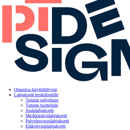
Omasivu-käyttöliittymä
Lahjakortit henkilöstölle
Tutustu palveluun
Tutustu tuotteisiin
Joululahjakortti
Merkkipäivälahjakortti
Palvelusvuosilahjakortti
Eläköitymislahjakortti