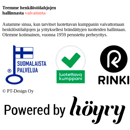
Teemme henkilöstölahjojen
hallinnasta
vaivatonta
Autamme sinua, kun tarvitset luotettavan kumppanin vaivattomaan
henkilöstölahjojen ja yrityksellesi brändättyjen tuotteiden hallintaan.
Olemme kotimainen, vuonna 1959 perustettu perheyritys.
© PT-Design Oy
Digi- ja mainostoimisto Höyry Rovaniemi ja Oulu